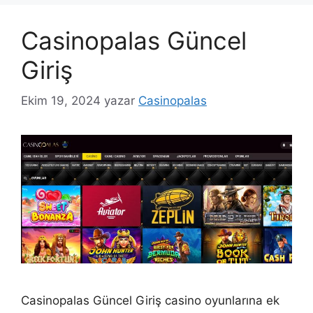
Casinopalas Güncel
Giriş
Ekim 19, 2024
yazar
Casinopalas
Casinopalas Güncel Giriş casino oyunlarına ek