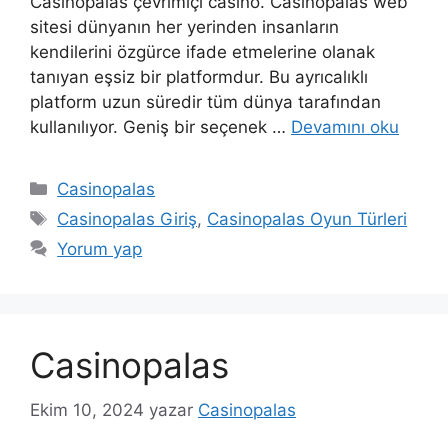
Casinopalas çevrimiçi casino. Casinopalas web
sitesi dünyanın her yerinden insanların
kendilerini özgürce ifade etmelerine olanak
tanıyan eşsiz bir platformdur. Bu ayrıcalıklı
platform uzun süredir tüm dünya tarafından
kullanılıyor. Geniş bir seçenek …
Devamını oku
Kategoriler
Casinopalas
Etiketler
Casinopalas Giriş
,
Casinopalas Oyun Türleri
Yorum yap
Casinopalas
Ekim 10, 2024
yazar
Casinopalas