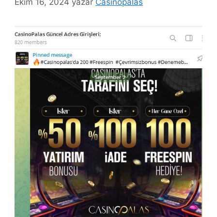
Ekim 16, 2024
yazar
Casinopalas