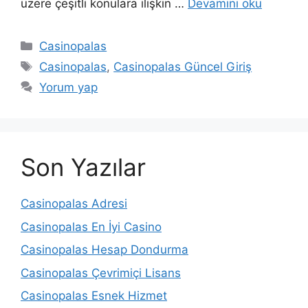
üzere çeşitli konulara ilişkin …
Devamını oku
Kategoriler
Casinopalas
Etiketler
Casinopalas
,
Casinopalas Güncel Giriş
Yorum yap
Son Yazılar
Casinopalas Adresi
Casinopalas En İyi Casino
Casinopalas Hesap Dondurma
Casinopalas Çevrimiçi Lisans
Casinopalas Esnek Hizmet