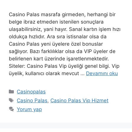
Casino Palas masrafa girmeden, herhangi bir
belge ibraz etmeden istenilen sonuçlara
ulaşabilirsiniz, yani hayır. Sanal kartın işlem hızı
oldukça hızlıdır. Ara sıra istisnalar olsa da
Casino Palas yeni üyelere özel bonuslar
sağlıyor. Bazı farklılıklar olsa da VIP üyeler de
belirlenen kart üzerinde işaretlenmektedir.
Siteler: Casino Palas Vip üyeliği genel bilgi. Vip
üyelik, kullanıcı olarak mevcut …
Devamını oku
Kategoriler
Casinopalas
Etiketler
Casino Palas
,
Casino Palas Vip Hizmet
Yorum yap