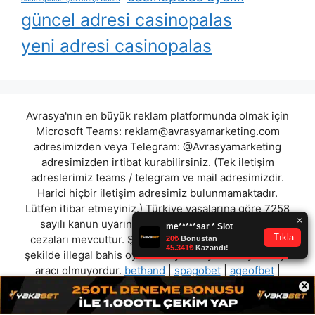
güncel adresi casinopalas
yeni adresi casinopalas
Avrasya'nın en büyük reklam platformunda olmak için
Microsoft Teams:
reklam@avrasyamarketing.com
adresimizden veya Telegram: @Avrasyamarketing
adresimizden irtibat kurabilirsiniz. (Tek iletişim
adreslerimiz teams / telegram ve mail adresimizdir.
Harici hiçbir iletişim adresimiz bulunmamaktadır.
Lütfen itibar etmeyiniz.) Türkiye yasalarına göre 7258
sayılı kanun uyarınca yasa dışı bahis oynamanın
cezaları mevcuttur. Şu an bulunduğunuz site hiç bir
şekilde illegal bahis oyunları oynatmıyor ve oynamaya
aracı olmuyordur.
bethand
|
spagobet
|
ageofbet
|
×
herbahis
|
titanyumbet
|
asyabahis
|
markajbet
|
yaltabet