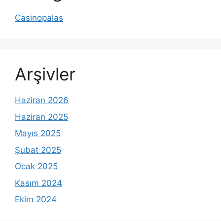
Casinopalas
Arşivler
Haziran 2026
Haziran 2025
Mayıs 2025
Şubat 2025
Ocak 2025
Kasım 2024
Ekim 2024