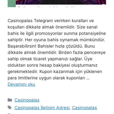
Casinopalas Telegram verirken kuralları ve
koşulları dikkate almak önemlidir. Size sanal
bahis ile ilgili promosyonlar sunma potansiyeline
sahiptir. Her oyuna bahis oynamak mümkündür.
Başarabilirsin! Bahisler hızla çözüldü. Bunu
dikkate almak önemlidir. Birden fazla pencereye
sahip olmak ticaret yapmanızı sağlar. Üye
olduktan sonra hesap bakiyesi oluşturmanız
gerekmektedir. Kupon kazanmak için yüklenen
para limitlerine uygun olarak kuponları …
Devamını oku
Kategoriler
Casinopalas
Etiketler
Casinopalas İletişim Adresi
,
Casinopalas