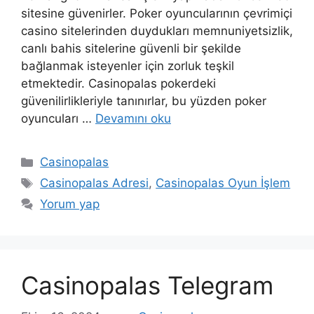
sitesine güvenirler. Poker oyuncularının çevrimiçi
casino sitelerinden duydukları memnuniyetsizlik,
canlı bahis sitelerine güvenli bir şekilde
bağlanmak isteyenler için zorluk teşkil
etmektedir. Casinopalas pokerdeki
güvenilirlikleriyle tanınırlar, bu yüzden poker
oyuncuları …
Devamını oku
Kategoriler
Casinopalas
Etiketler
Casinopalas Adresi
,
Casinopalas Oyun İşlem
Yorum yap
Casinopalas Telegram