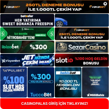
×
CASINOPALAS GİRİŞ İÇİN TIKLAYINIZ!