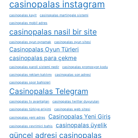
casinopalas instagram
casinopalas kayit
casinopalas martingale sistemi
casinopalas mobil adres
casinopalas nasil bir site
casinopalas oyun oynamak
casinopalas oyun sitesi
Casinopalas Oyun Türleri
casinopalas para çekme
casinopalas paroli sistemi nedir
casinopalas promosyon kodu
casinopalas reklam katılımı
casinopalas son adresi
casinopalas spor bahisleri
Casinopalas Telegram
casinopalas tv avantajları
casinopalas twitter duyuruları
casinopalas türkiye erişimi
casinopalas web sitesi
Casinopalas Yeni Giriş
casinopalas yeni adres
casinopalas üyelik
casinopalas çevrimiçi bahis
güncel adresi casinopalas