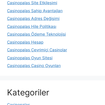
Casinopalas Site Etkileşimi
Casinopalas Sahip Avantajları
Casinopalas Adres Değişimi
Casinopalas Hile Politikası
Casinopalas Ödeme Teknolojisi
Casinopalas Hesap
Casinopalas Çevrimiçi Casinolar
Casinopalas Oyun Sitesi
Casinopalas Casino Oyunları
Kategoriler
Casinopalas