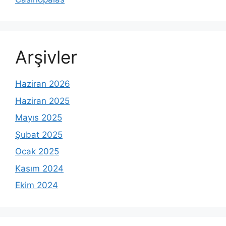
Arşivler
Haziran 2026
Haziran 2025
Mayıs 2025
Şubat 2025
Ocak 2025
Kasım 2024
Ekim 2024