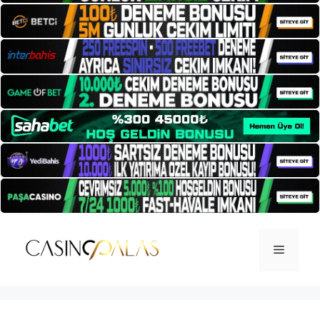
İçeriğe
atla
Menü