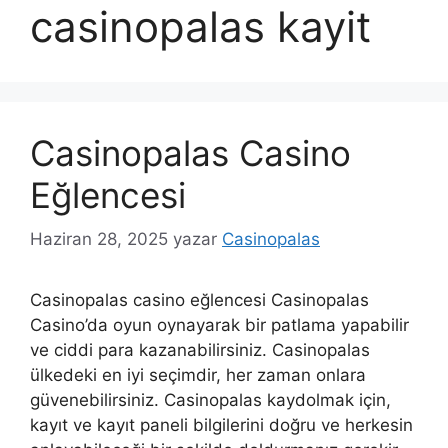
casinopalas kayit
Casinopalas Casino
Eğlencesi
Haziran 28, 2025
yazar
Casinopalas
Casinopalas casino eğlencesi Casinopalas
Casino’da oyun oynayarak bir patlama yapabilir
ve ciddi para kazanabilirsiniz. Casinopalas
ülkedeki en iyi seçimdir, her zaman onlara
güvenebilirsiniz. Casinopalas kaydolmak için,
kayıt ve kayıt paneli bilgilerini doğru ve herkesin