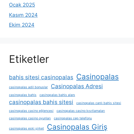
Ocak 2025
Kasım 2024
Ekim 2024
Etiketler
Casinopalas
bahis sitesi casinopalas
Casinopalas Adresi
casinopalas adil bonuslar
casinopalas bahis
casinopalas bahis alanı
casinopalas bahis sitesi
casinopalas canlı bahis sitesi
casinopalas casino eğlencesi
casinopalas casino kısıtlamaları
casinopalas casino oyunları
casinopalas cep telefonu
Casinopalas Giriş
casinopalas eski şirket