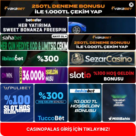
×
CASINOPALAS GİRİŞ İÇİN TIKLAYINIZ!