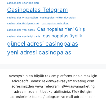
casinopalas spor bahisleri
Casinopalas Telegram
casinopalas tv avantajları
casinopalas twitter duyuruları
casinopalas türkiye erişimi
casinopalas web sitesi
Casinopalas Yeni Giriş
casinopalas yeni adres
casinopalas üyelik
casinopalas çevrimiçi bahis
güncel adresi casinopalas
yeni adresi casinopalas
Avrasya'nın en büyük reklam platformunda olmak için
Microsoft Teams:
reklam@avrasyamarketing.com
adresimizden veya Telegram: @Avrasyamarketing
adresimizden irtibat kurabilirsiniz. (Tek iletişim
adreslerimiz teams / telegram ve mail adresimizdir.
Harici hiçbir iletişim adresimiz bulunmamaktadır.