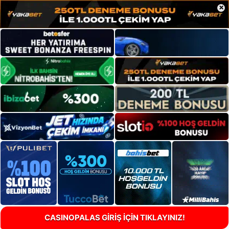
×
CASINOPALAS GİRİŞ İÇİN TIKLAYINIZ!