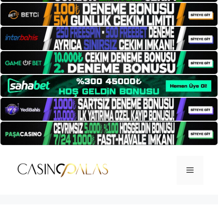
İçeriğe
atla
Menü