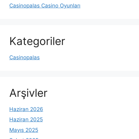
Casinopalas Casino Oyunları
Kategoriler
Casinopalas
Arşivler
Haziran 2026
Haziran 2025
Mayıs 2025