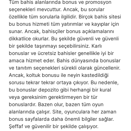
Tüm bahis alanlarında bonus ve promosyon
seçenekleri mevcuttur. Ancak, bu sorular
özellikle tüm sorularla ilgilidir. Birçok bahis sitesi
bu bonus hizmeti tüm yatırımlar ve kayıplar için
sunar. Ancak, bahisçiler bonus açıklamalarını
dikkatlice okurlar. Bu şekilde güvenli ve güvenli
bir şekilde taşınmayı seçebilirsiniz. Karlı
bonuslar ve ücretsiz bahisler genellikle iyi bir
amaca hizmet eder. Bahis dünyasında bonuslar
ve tanıtım seçenekleri sürekli olarak güncellenir.
Ancak, koltuk bonusu ile neyin kastedildiği
sorusu tekrar tekrar ortaya çıkıyor. Bu nedenle,
bu bonuslar depozito gibi herhangi bir kural
veya gereksinim gerektirmeyen bir tür
bonuslardır. Bazen olur, bazen tüm oyun
alanlarında çalışır. Site, oyunculara her zaman
bonus sayfalarda daha önemli bilgiler sağlar.
Şeffaf ve güvenilir bir şekilde çalışıyor.