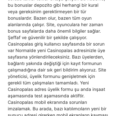
bu bonuslar depozito gibi herhangi bir kural
veya gereksinim gerektirmeyen bir tür
bonuslardır. Bazen olur, bazen tüm oyun
alanlarında çalışır. Site, oyunculara her zaman
bonus sayfalarda daha önemli bilgiler sağlar.
Şeffaf ve güvenilir bir şekilde çalışıyor.
Casinopalas giriş kullanıcı sayfasında bir sorun
var Normalde yeni Casinopalas adresinizle üye
sayfasına yönlendirileceksiniz. Bazı üyelerden,
bağlantı yakında değiştiği için kayıt formunun
çalışmadığına dair sık geri bildirim alıyoruz. Site
yöneticisi, üyelik formunu genişletmek için
gerekli tüm çalışmaları tamamladı. Yeni
Casinopalas adres üyelik formu şu anda inşaat
aşamasında test aşamasında aktiftir.
Casinopalas mobil ekranında sorunları
imzalamak. Bu arada, bazı katılımcıların yeni bir
sunucu adresi girerken mobil ekranların kayması