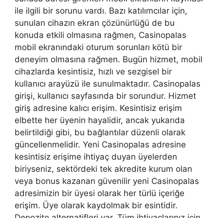
ile ilgili bir sorunu vardı. Bazı katılımcılar için,
sunulan cihazın ekran çözünürlüğü de bu
konuda etkili olmasına rağmen, Casinopalas
mobil ekranındaki oturum sorunları kötü bir
deneyim olmasına rağmen. Bugün hizmet, mobil
cihazlarda kesintisiz, hızlı ve sezgisel bir
kullanıcı arayüzü ile sunulmaktadır. Casinopalas
girişi, kullanıcı sayfasında bir sorundur. Hizmet
giriş adresine kalıcı erişim. Kesintisiz erişim
elbette her üyenin hayalidir, ancak yukarıda
belirtildiği gibi, bu bağlantılar düzenli olarak
güncellenmelidir. Yeni Casinopalas adresine
kesintisiz erişime ihtiyaç duyan üyelerden
biriyseniz, sektördeki tek akredite kurum olan
veya bonus kazanan güvenilir yeni Casinopalas
adresimizin bir üyesi olarak her türlü içeriğe
erişim. Üye olarak kaydolmak bir esintidir.
Depozito alternatifleri var. Tüm ihtiyaçlarınız için