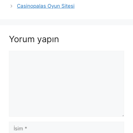
Casinopalas Oyun Sitesi
Yorum yapın
Yorum
İsim