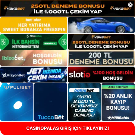
×
CASINOPALAS GİRİŞ İÇİN TIKLAYINIZ!