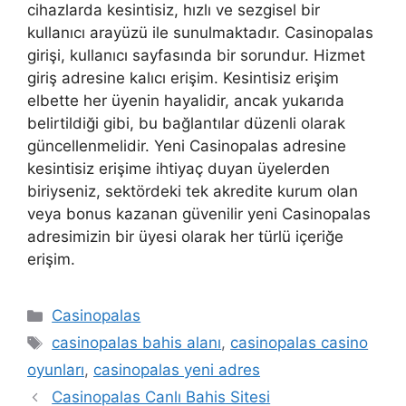
cihazlarda kesintisiz, hızlı ve sezgisel bir
kullanıcı arayüzü ile sunulmaktadır. Casinopalas
girişi, kullanıcı sayfasında bir sorundur. Hizmet
giriş adresine kalıcı erişim. Kesintisiz erişim
elbette her üyenin hayalidir, ancak yukarıda
belirtildiği gibi, bu bağlantılar düzenli olarak
güncellenmelidir. Yeni Casinopalas adresine
kesintisiz erişime ihtiyaç duyan üyelerden
biriyseniz, sektördeki tek akredite kurum olan
veya bonus kazanan güvenilir yeni Casinopalas
adresimizin bir üyesi olarak her türlü içeriğe
erişim.
Kategoriler
Casinopalas
Etiketler
casinopalas bahis alanı
,
casinopalas casino
oyunları
,
casinopalas yeni adres
Casinopalas Canlı Bahis Sitesi