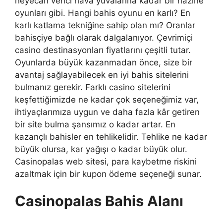
heyecan verici hava yuvalarına kadar bir hazine
oyunları gibi. Hangi bahis oyunu en karlı? En
karlı katlama tekniğine sahip olan mı? Oranlar
bahisçiye bağlı olarak dalgalanıyor. Çevrimiçi
casino destinasyonları fiyatlarını çeşitli tutar.
Oyunlarda büyük kazanmadan önce, size bir
avantaj sağlayabilecek en iyi bahis sitelerini
bulmanız gerekir. Farklı casino sitelerini
keşfettiğimizde ne kadar çok seçeneğimiz var,
ihtiyaçlarımıza uygun ve daha fazla kâr getiren
bir site bulma şansımız o kadar artar. En
kazançlı bahisler en tehlikelidir. Tehlike ne kadar
büyük olursa, kar yağışı o kadar büyük olur.
Casinopalas web sitesi, para kaybetme riskini
azaltmak için bir kupon ödeme seçeneği sunar.
Casinopalas Bahis Alanı