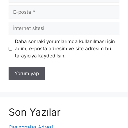
E-
posta
İnternet
sitesi
Daha sonraki yorumlarımda kullanılması için
adım, e-posta adresim ve site adresim bu
tarayıcıya kaydedilsin.
Son Yazılar
Casinopalas Adresi