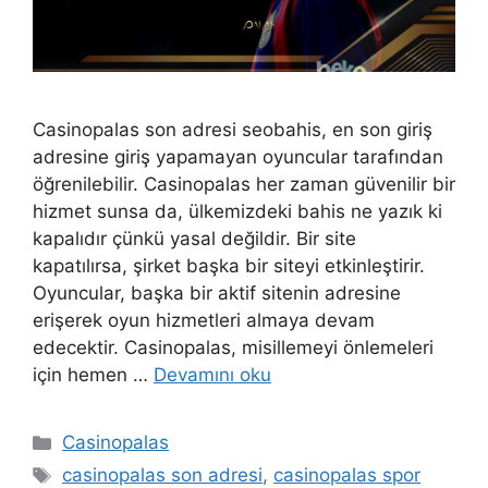
Casinopalas son adresi seobahis, en son giriş
adresine giriş yapamayan oyuncular tarafından
öğrenilebilir. Casinopalas her zaman güvenilir bir
hizmet sunsa da, ülkemizdeki bahis ne yazık ki
kapalıdır çünkü yasal değildir. Bir site
kapatılırsa, şirket başka bir siteyi etkinleştirir.
Oyuncular, başka bir aktif sitenin adresine
erişerek oyun hizmetleri almaya devam
edecektir. Casinopalas, misillemeyi önlemeleri
için hemen …
Devamını oku
Kategoriler
Casinopalas
Etiketler
casinopalas son adresi
,
casinopalas spor