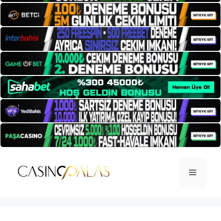
İçeriğe
atla
Menü