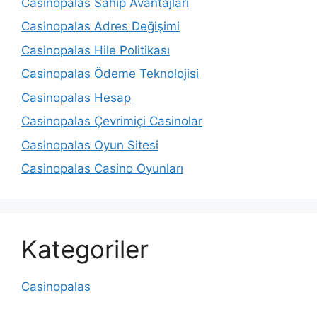
Casinopalas Sahip Avantajları
Casinopalas Adres Değişimi
Casinopalas Hile Politikası
Casinopalas Ödeme Teknolojisi
Casinopalas Hesap
Casinopalas Çevrimiçi Casinolar
Casinopalas Oyun Sitesi
Casinopalas Casino Oyunları
Kategoriler
Casinopalas