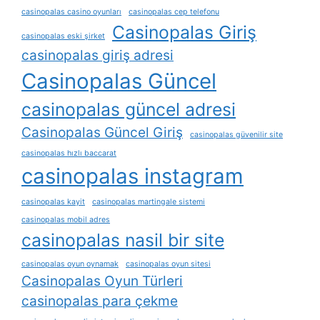
casinopalas casino oyunları
casinopalas cep telefonu
Casinopalas Giriş
casinopalas eski şirket
casinopalas giriş adresi
Casinopalas Güncel
casinopalas güncel adresi
Casinopalas Güncel Giriş
casinopalas güvenilir site
casinopalas hızlı baccarat
casinopalas instagram
casinopalas kayit
casinopalas martingale sistemi
casinopalas mobil adres
casinopalas nasil bir site
casinopalas oyun oynamak
casinopalas oyun sitesi
Casinopalas Oyun Türleri
casinopalas para çekme