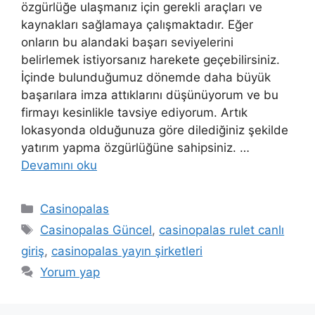
özgürlüğe ulaşmanız için gerekli araçları ve
kaynakları sağlamaya çalışmaktadır. Eğer
onların bu alandaki başarı seviyelerini
belirlemek istiyorsanız harekete geçebilirsiniz.
İçinde bulunduğumuz dönemde daha büyük
başarılara imza attıklarını düşünüyorum ve bu
firmayı kesinlikle tavsiye ediyorum. Artık
lokasyonda olduğunuza göre dilediğiniz şekilde
yatırım yapma özgürlüğüne sahipsiniz. …
Devamını oku
Kategoriler
Casinopalas
Etiketler
Casinopalas Güncel
,
casinopalas rulet canlı
giriş
,
casinopalas yayın şirketleri
Yorum yap