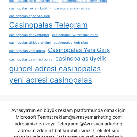
casinopalas paroli sistemi nedir
casinopalas promosyon kodu
casinopalas reklam katılımı
casinopalas son adresi
casinopalas spor bahisleri
Casinopalas Telegram
casinopalas tv avantajları
casinopalas twitter duyuruları
casinopalas türkiye erişimi
casinopalas web sitesi
Casinopalas Yeni Giriş
casinopalas yeni adres
casinopalas üyelik
casinopalas çevrimiçi bahis
güncel adresi casinopalas
yeni adresi casinopalas
Avrasya'nın en büyük reklam platformunda olmak için
Microsoft Teams:
reklam@avrasyamarketing.com
adresimizden veya Telegram: @Avrasyamarketing
adresimizden irtibat kurabilirsiniz. (Tek iletişim