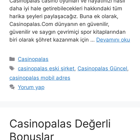
Casinopalas casino oyunları ve hayatınızı nasıl
daha iyi hale getirebilecekleri hakkındaki tüm
harika şeyleri paylaşacağız. Buna ek olarak,
Casinopalas.Com dünyanın en güvenilir,
güvenilir ve saygın çevrimiçi spor kitaplarından
biri olarak şöhret kazanmak için …
Devamını oku
Kategoriler
Casinopalas
Etiketler
casinopalas eski şirket
,
Casinopalas Güncel
,
casinopalas mobil adres
Yorum yap
Casinopalas Değerli
Bonuslar