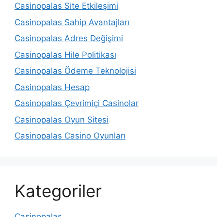
Casinopalas Site Etkileşimi
Casinopalas Sahip Avantajları
Casinopalas Adres Değişimi
Casinopalas Hile Politikası
Casinopalas Ödeme Teknolojisi
Casinopalas Hesap
Casinopalas Çevrimiçi Casinolar
Casinopalas Oyun Sitesi
Casinopalas Casino Oyunları
Kategoriler
Casinopalas