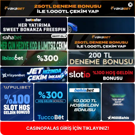
×
CASINOPALAS GİRİŞ İÇİN TIKLAYINIZ!