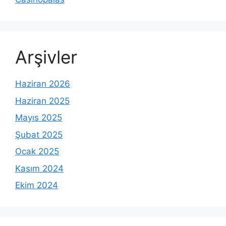
Arşivler
Haziran 2026
Haziran 2025
Mayıs 2025
Şubat 2025
Ocak 2025
Kasım 2024
Ekim 2024