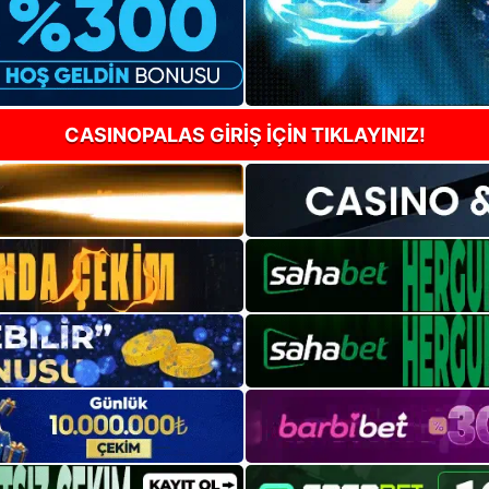
CASINOPALAS GİRİŞ İÇİN TIKLAYINIZ!