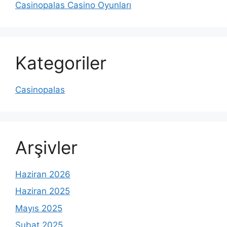
Casinopalas Casino Oyunları
Kategoriler
Casinopalas
Arşivler
Haziran 2026
Haziran 2025
Mayıs 2025
Şubat 2025