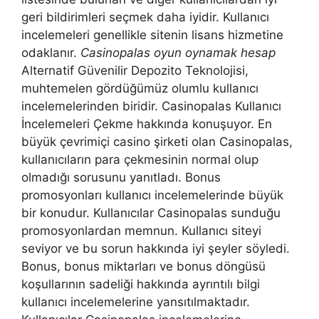
geri bildirimleri seçmek daha iyidir. Kullanıcı
incelemeleri genellikle sitenin lisans hizmetine
odaklanır.
Casinopalas oyun oynamak hesap
Alternatif Güvenilir Depozito Teknolojisi,
muhtemelen gördüğümüz olumlu kullanıcı
incelemelerinden biridir. Casinopalas Kullanıcı
İncelemeleri Çekme hakkında konuşuyor. En
büyük çevrimiçi casino şirketi olan Casinopalas,
kullanıcıların para çekmesinin normal olup
olmadığı sorusunu yanıtladı. Bonus
promosyonları kullanıcı incelemelerinde büyük
bir konudur. Kullanıcılar Casinopalas sunduğu
promosyonlardan memnun. Kullanıcı siteyi
seviyor ve bu sorun hakkında iyi şeyler söyledi.
Bonus, bonus miktarları ve bonus döngüsü
koşullarının sadeliği hakkında ayrıntılı bilgi
kullanıcı incelemelerine yansıtılmaktadır.