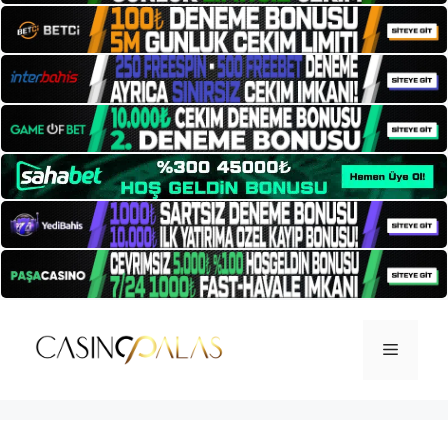
İçeriğe
atla
Menü