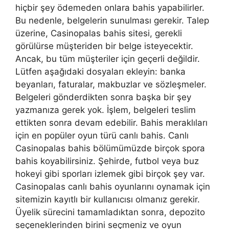
hiçbir şey ödemeden onlara bahis yapabilirler.
Bu nedenle, belgelerin sunulması gerekir. Talep
üzerine, Casinopalas bahis sitesi, gerekli
görülürse müşteriden bir belge isteyecektir.
Ancak, bu tüm müşteriler için geçerli değildir.
Lütfen aşağıdaki dosyaları ekleyin: banka
beyanları, faturalar, makbuzlar ve sözleşmeler.
Belgeleri gönderdikten sonra başka bir şey
yazmanıza gerek yok. İşlem, belgeleri teslim
ettikten sonra devam edebilir. Bahis meraklıları
için en popüler oyun türü canlı bahis. Canlı
Casinopalas bahis bölümümüzde birçok spora
bahis koyabilirsiniz. Şehirde, futbol veya buz
hokeyi gibi sporları izlemek gibi birçok şey var.
Casinopalas canlı bahis oyunlarını oynamak için
sitemizin kayıtlı bir kullanıcısı olmanız gerekir.
Üyelik sürecini tamamladıktan sonra, depozito
seçeneklerinden birini seçmeniz ve oyun