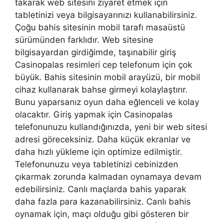
takarak web sitesini ziyaret etmek için
tabletinizi veya bilgisayarınızı kullanabilirsiniz.
Çoğu bahis sitesinin mobil tarafı masaüstü
sürümünden farklıdır. Web sitesine
bilgisayardan girdiğimde, taşınabilir giriş
Casinopalas resimleri cep telefonum için çok
büyük. Bahis sitesinin mobil arayüzü, bir mobil
cihaz kullanarak bahse girmeyi kolaylaştırır.
Bunu yaparsanız oyun daha eğlenceli ve kolay
olacaktır. Giriş yapmak için Casinopalas
telefonunuzu kullandığınızda, yeni bir web sitesi
adresi göreceksiniz. Daha küçük ekranlar ve
daha hızlı yükleme için optimize edilmiştir.
Telefonunuzu veya tabletinizi cebinizden
çıkarmak zorunda kalmadan oynamaya devam
edebilirsiniz. Canlı maçlarda bahis yaparak
daha fazla para kazanabilirsiniz. Canlı bahis
oynamak için, maçı olduğu gibi gösteren bir