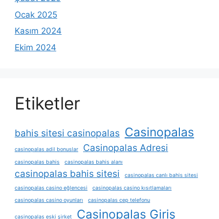
Ocak 2025
Kasım 2024
Ekim 2024
Etiketler
Casinopalas
bahis sitesi casinopalas
Casinopalas Adresi
casinopalas adil bonuslar
casinopalas bahis
casinopalas bahis alanı
casinopalas bahis sitesi
casinopalas canlı bahis sitesi
casinopalas casino eğlencesi
casinopalas casino kısıtlamaları
casinopalas casino oyunları
casinopalas cep telefonu
Casinopalas Giriş
casinopalas eski şirket