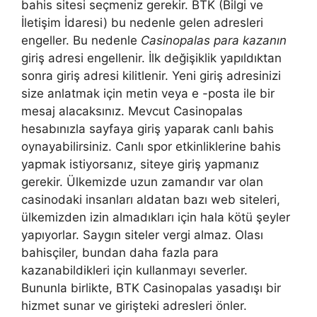
bahis sitesi seçmeniz gerekir. BTK (Bilgi ve
İletişim İdaresi) bu nedenle gelen adresleri
engeller. Bu nedenle
Casinopalas para kazanın
giriş adresi engellenir. İlk değişiklik yapıldıktan
sonra giriş adresi kilitlenir. Yeni giriş adresinizi
size anlatmak için metin veya e -posta ile bir
mesaj alacaksınız. Mevcut Casinopalas
hesabınızla sayfaya giriş yaparak canlı bahis
oynayabilirsiniz. Canlı spor etkinliklerine bahis
yapmak istiyorsanız, siteye giriş yapmanız
gerekir. Ülkemizde uzun zamandır var olan
casinodaki insanları aldatan bazı web siteleri,
ülkemizden izin almadıkları için hala kötü şeyler
yapıyorlar. Saygın siteler vergi almaz. Olası
bahisçiler, bundan daha fazla para
kazanabildikleri için kullanmayı severler.
Bununla birlikte, BTK Casinopalas yasadışı bir
hizmet sunar ve girişteki adresleri önler.