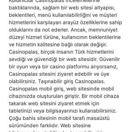
Kullanıcılar Casinopalas incelemelerine
baktıklarında, sağlam bir web sitesi altyapısı,
beklentileri, menü kullanılabilirliğini ve müşteri
hizmetlerini karşılayan arayüz özelliklerine sahip
olduklarını da not ederler. Ancak, memnuniyet
düzeyi hizmet türüne, kullanıcının beklentilerine
ve hizmetin kalitesine bağlı olarak değişir.
Casinopalas, birçok insanın Türk hizmetlerini
sevdiği ve güvendiği bir web sitesidir. Güvenilir
bir oyun veya bir casino platformu arıyorsanız,
Casinopalas sitesini ziyaret edebilir ve üye
olabilirsiniz. Taşınabilir giriş Casinopalas.
Casinopalas mobil giriş, web sitesinde mobil
cihazınızda oluşturulan giriştir. Bir mobil cihaza
takarak web sitesini ziyaret etmek için
tabletinizi veya bilgisayarınızı kullanabilirsiniz.
Çoğu bahis sitesinin mobil tarafı masaüstü
sürümünden farklıdır. Web sitesine