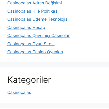
Casinopalas Adres Değişimi
Casinopalas Hile Politikası
Casinopalas Ödeme Teknolojisi
Casinopalas Hesap
Casinopalas Çevrimiçi Casinolar
Casinopalas Oyun Sitesi
Casinopalas Casino Oyunları
Kategoriler
Casinopalas