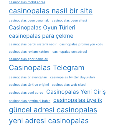
casinopalas mobil adres
casinopalas nasil bir site
casinopalas oyun oynamak
casinopalas oyun sitesi
Casinopalas Oyun Türleri
casinopalas para çekme
casinopalas paroli sistemi nedir
casinopalas promosyon kodu
casinopalas reklam katılımı
casinopalas son adresi
casinopalas spor bahisleri
Casinopalas Telegram
casinopalas tv avantajları
casinopalas twitter duyuruları
casinopalas türkiye erişimi
casinopalas web sitesi
Casinopalas Yeni Giriş
casinopalas yeni adres
casinopalas üyelik
casinopalas çevrimiçi bahis
güncel adresi casinopalas
yeni adresi casinopalas