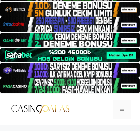
İçeriğe
atla
Menü