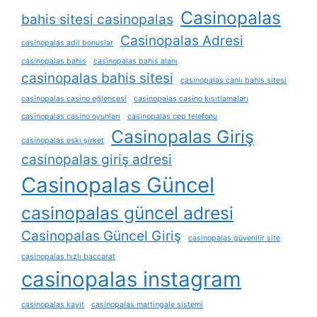
Casinopalas
bahis sitesi casinopalas
Casinopalas Adresi
casinopalas adil bonuslar
casinopalas bahis
casinopalas bahis alanı
casinopalas bahis sitesi
casinopalas canlı bahis sitesi
casinopalas casino eğlencesi
casinopalas casino kısıtlamaları
casinopalas casino oyunları
casinopalas cep telefonu
Casinopalas Giriş
casinopalas eski şirket
casinopalas giriş adresi
Casinopalas Güncel
casinopalas güncel adresi
Casinopalas Güncel Giriş
casinopalas güvenilir site
casinopalas hızlı baccarat
casinopalas instagram
casinopalas kayit
casinopalas martingale sistemi