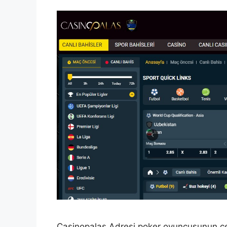
Casinopalas Adresi poker oyuncusunun çev