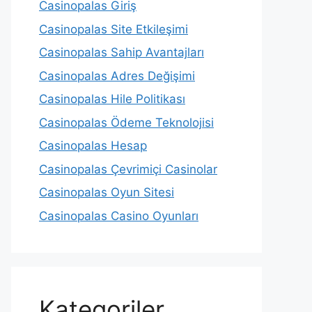
Casinopalas Giriş
Casinopalas Site Etkileşimi
Casinopalas Sahip Avantajları
Casinopalas Adres Değişimi
Casinopalas Hile Politikası
Casinopalas Ödeme Teknolojisi
Casinopalas Hesap
Casinopalas Çevrimiçi Casinolar
Casinopalas Oyun Sitesi
Casinopalas Casino Oyunları
Kategoriler