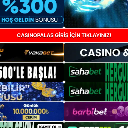
CASINOPALAS GİRİŞ İÇİN TIKLAYINIZ!