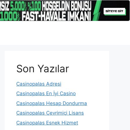
Son Yazılar
Casinopalas Adresi
Casinopalas En İyi Casino
Casinopalas Hesap Dondurma
Casinopalas Çevrimiçi Lisans
Casinopalas Esnek Hizmet