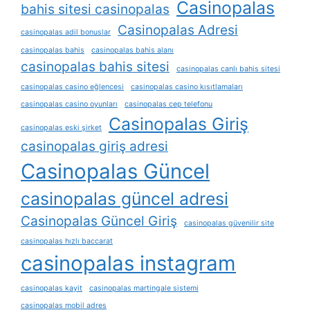
Casinopalas
bahis sitesi casinopalas
Casinopalas Adresi
casinopalas adil bonuslar
casinopalas bahis
casinopalas bahis alanı
casinopalas bahis sitesi
casinopalas canlı bahis sitesi
casinopalas casino eğlencesi
casinopalas casino kısıtlamaları
casinopalas casino oyunları
casinopalas cep telefonu
Casinopalas Giriş
casinopalas eski şirket
casinopalas giriş adresi
Casinopalas Güncel
casinopalas güncel adresi
Casinopalas Güncel Giriş
casinopalas güvenilir site
casinopalas hızlı baccarat
casinopalas instagram
casinopalas kayit
casinopalas martingale sistemi
casinopalas mobil adres