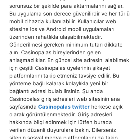
sorunsuz bir şekilde para aktarmalarını sağlar.
Bu uygulama son derece güvenilirdir ve her türlü
mobil cihazda kullanılabilir. Kullanıcılar web
sitesine ios ve Android mobil uygulamaları
üzerinden rahatlıkla ulaşabilmektedir.
Gönderilmesi gereken minimum tutarı dikkate
alın. Casinopalas bireylerinden gelen
anlaşmazlıklar. En güncel site adresini alabilmek
için çeşitli Casinopalas üyelerinin şikayet
platformlarını takip etmeniz tavsiye edilir. Bu
yönteme bağlı kalarak kolaylıkla yeni bir
bağlantı adresi bulabilirsiniz. Şu anda
Casinopalas giriş adresleri web sitesinin ana
sayfasında
Casinopalas twitter
herkese açık
olarak görüntülenmektedir. Giriş adresleri
hakkında bilgi edinmek için lütfen burada
verilen düzenli duyurulara bakın. Dilerseniz
sitenin sosyal medya platformlarını da takip