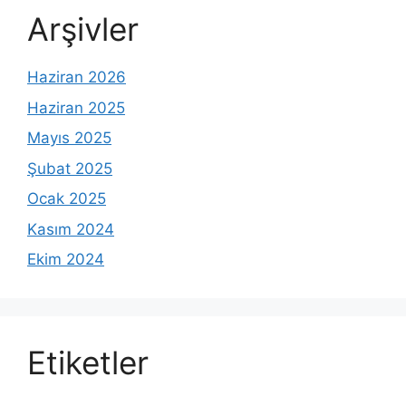
Arşivler
Haziran 2026
Haziran 2025
Mayıs 2025
Şubat 2025
Ocak 2025
Kasım 2024
Ekim 2024
Etiketler