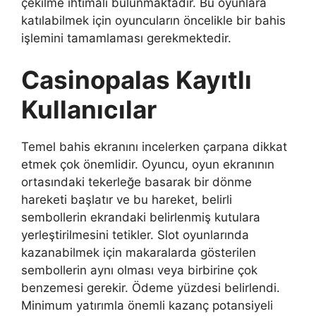
çekilme ihtimali bulunmaktadır. Bu oyunlara
katılabilmek için oyuncuların öncelikle bir bahis
işlemini tamamlaması gerekmektedir.
Casinopalas Kayıtlı
Kullanıcılar
Temel bahis ekranını incelerken çarpana dikkat
etmek çok önemlidir. Oyuncu, oyun ekranının
ortasındaki tekerleğe basarak bir dönme
hareketi başlatır ve bu hareket, belirli
sembollerin ekrandaki belirlenmiş kutulara
yerleştirilmesini tetikler. Slot oyunlarında
kazanabilmek için makaralarda gösterilen
sembollerin aynı olması veya birbirine çok
benzemesi gerekir. Ödeme yüzdesi belirlendi.
Minimum yatırımla önemli kazanç potansiyeli