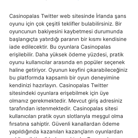
Casinopalas Twitter web sitesinde İrlanda şans
oyunu için çok çeşitli teklifler bulabilirsiniz. Bir
oyuncunun bakiyesini kaybetmesi durumunda
başlangıçta yatırdığı paranın bir kısmı kendisine
iade edilecektir. Bu oyunlara Casinopalas
erişilebilir. Daha yüksek ödeme yüzdesi, pratik
oyunu kullanıcılar arasında en popüler seçenek
haline getiriyor. Oyunun keyfini çıkarabileceğiniz
bu platformda kapsamlı bir oyun deneyimine
kendinizi hazırlayın. Casinopalas Twitter
sitesindeki oyunlara erişebilmek için üye
olmanız gerekmektedir. Mevcut giriş adresiniz
tarafından istenmektedir. Casinopalas sitesi
kullanıcıları pratik oyun slotlarıyla meşgul olma
fırsatına sahiptir. Güvenli kanallardan ödeme
yapıldığında kazanılan kazançların oyunlardan