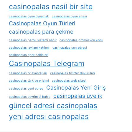
casinopalas nasil bir site
casinopalas oyun oynamak
casinopalas oyun sitesi
Casinopalas Oyun Türleri
casinopalas para çekme
casinopalas paroli sistemi nedir
casinopalas promosyon kodu
casinopalas reklam katılımı
casinopalas son adresi
casinopalas spor bahisleri
Casinopalas Telegram
casinopalas tv avantajları
casinopalas twitter duyuruları
casinopalas türkiye erişimi
casinopalas web sitesi
Casinopalas Yeni Giriş
casinopalas yeni adres
casinopalas üyelik
casinopalas çevrimiçi bahis
güncel adresi casinopalas
yeni adresi casinopalas