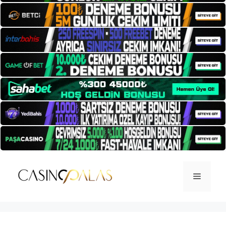
İçeriğe
atla
Menü