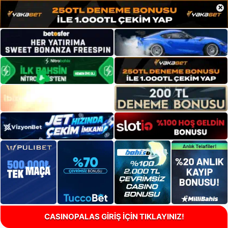
×
CASINOPALAS GİRİŞ İÇİN TIKLAYINIZ!