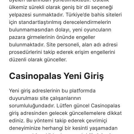
ülkemiz sürekli olarak geniş bir dil seçeneği
yelpazesi sunmaktadır. Türkiye’de bahis siteleri
için standartlaştırılmış derecelendirmelerin
bulunmamasından dolayı, yeni oyuncuların
pazara girmelerinin önünde engeller
bulunmaktadır. Site personeli, alan adı adresi
prosedürlerini takip ederek erişim engellerini
düzenli olarak günceller.
Casinopalas Yeni Giriş
Yeni giriş adreslerinin bu platformda
duyurulması site çalışanlarının
sorumluluğundadır. Lütfen güncel Casinopalas
giriş adresinden gelecek güncellemelere dikkat
ediniz. Bu yöntemi takip ederek çevrimiçi
deneyiminize herhangi bir kesinti yaşamadan