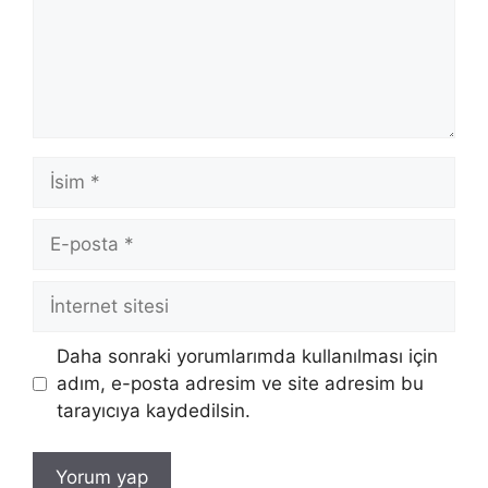
İsim
E-
posta
İnternet
sitesi
Daha sonraki yorumlarımda kullanılması için
adım, e-posta adresim ve site adresim bu
tarayıcıya kaydedilsin.