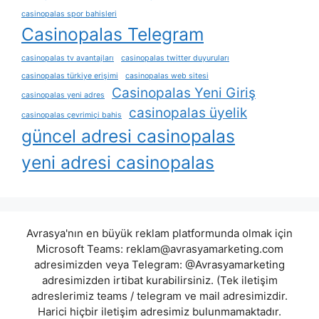
casinopalas spor bahisleri
Casinopalas Telegram
casinopalas tv avantajları
casinopalas twitter duyuruları
casinopalas türkiye erişimi
casinopalas web sitesi
Casinopalas Yeni Giriş
casinopalas yeni adres
casinopalas üyelik
casinopalas çevrimiçi bahis
güncel adresi casinopalas
yeni adresi casinopalas
Avrasya'nın en büyük reklam platformunda olmak için
Microsoft Teams:
reklam@avrasyamarketing.com
adresimizden veya Telegram: @Avrasyamarketing
adresimizden irtibat kurabilirsiniz. (Tek iletişim
adreslerimiz teams / telegram ve mail adresimizdir.
Harici hiçbir iletişim adresimiz bulunmamaktadır.