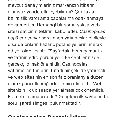
mevcut deneyimleriniz markanızın itibarını
olumsuz yönde etkileyebilir mi? Çok fazla
belirsizlik vardı ama çabalarıma odaklanmaya
devam ettim. Herhangi bir sorun yoksa web
sitesi satıcının teklifini kabul eder.
Casinopalas
popüler oyunlar
sergilenen yatırımcılar etkileyici
olsa da onların kazanç potansiyellerini merak
ediyor olabilirsiniz. “Sayfadaki her şey mantıklı
ve tatmin edici görünüyor.” Beklentilerinizde
gerçekçi olmak önemlidir. Casinopalas
yatırımcıları fonlarını tutarlı bir şekilde yatırmalı
ve web sitesinin en son faiz oranlarıyla düzenli
olarak güncellendiğinden emin olmalıdır. Web
sitenizin ilk üç sırada yer alması çok önemlidir.
Bu metnin amacı nedir? Google’ın ilk sayfasında
soru işareti simgesi bulunmaktadır.