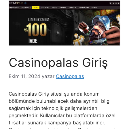
Casinopalas Giriş
Ekim 11, 2024
yazar
Casinopalas
Casinopalas Giriş sitesi şu anda konum
bölümünde bulunabilecek daha ayrıntılı bilgi
sağlamak için teknolojik gelişmelerden
geçmektedir. Kullanıcılar bu platformlarda özel
fırsatlar sunarak kampanya başlatabilirler.