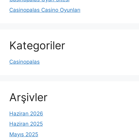
Casinopalas Casino Oyunları
Kategoriler
Casinopalas
Arşivler
Haziran 2026
Haziran 2025
Mayıs 2025