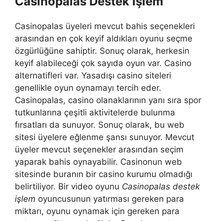
Casinopalas Destek İşlem
Casinopalas üyeleri mevcut bahis seçenekleri
arasından en çok keyif aldıkları oyunu seçme
özgürlüğüne sahiptir. Sonuç olarak, herkesin
keyif alabileceği çok sayıda oyun var. Casino
alternatifleri var. Yasadışı casino siteleri
genellikle oyun oynamayı tercih eder.
Casinopalas, casino olanaklarının yanı sıra spor
tutkunlarına çeşitli aktivitelerde bulunma
fırsatları da sunuyor. Sonuç olarak, bu web
sitesi üyelere eğlenme şansı sunuyor. Mevcut
üyeler mevcut seçenekler arasından seçim
yaparak bahis oynayabilir. Casinonun web
sitesinde buranın bir casino kurumu olmadığı
belirtiliyor. Bir video oyunu
Casinopalas destek
işlem
oyuncusunun yatırması gereken para
miktarı, oyunu oynamak için gereken para