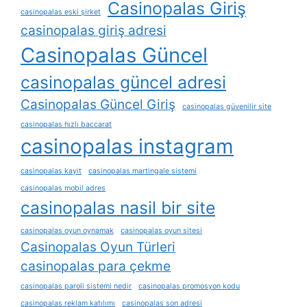
Casinopalas Giriş
casinopalas eski şirket
casinopalas giriş adresi
Casinopalas Güncel
casinopalas güncel adresi
Casinopalas Güncel Giriş
casinopalas güvenilir site
casinopalas hızlı baccarat
casinopalas instagram
casinopalas kayit
casinopalas martingale sistemi
casinopalas mobil adres
casinopalas nasil bir site
casinopalas oyun oynamak
casinopalas oyun sitesi
Casinopalas Oyun Türleri
casinopalas para çekme
casinopalas paroli sistemi nedir
casinopalas promosyon kodu
casinopalas reklam katılımı
casinopalas son adresi