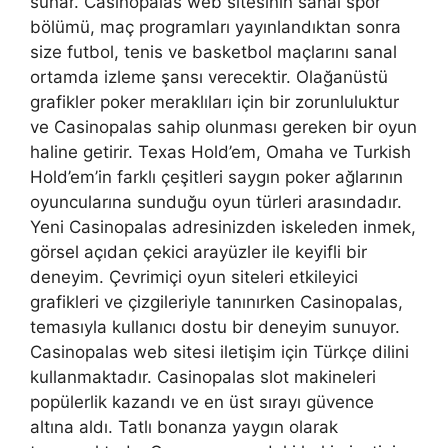
sunar. Casinopalas web sitesinin sanal spor
bölümü, maç programları yayınlandıktan sonra
size futbol, ​​tenis ve basketbol maçlarını sanal
ortamda izleme şansı verecektir. Olağanüstü
grafikler poker meraklıları için bir zorunluluktur
ve Casinopalas sahip olunması gereken bir oyun
haline getirir. Texas Hold’em, Omaha ve Turkish
Hold’em’in farklı çeşitleri saygın poker ağlarının
oyuncularına sunduğu oyun türleri arasındadır.
Yeni Casinopalas adresinizden iskeleden inmek,
görsel açıdan çekici arayüzler ile keyifli bir
deneyim. Çevrimiçi oyun siteleri etkileyici
grafikleri ve çizgileriyle tanınırken Casinopalas,
temasıyla kullanıcı dostu bir deneyim sunuyor.
Casinopalas web sitesi iletişim için Türkçe dilini
kullanmaktadır. Casinopalas slot makineleri
popülerlik kazandı ve en üst sırayı güvence
altına aldı. Tatlı bonanza yaygın olarak