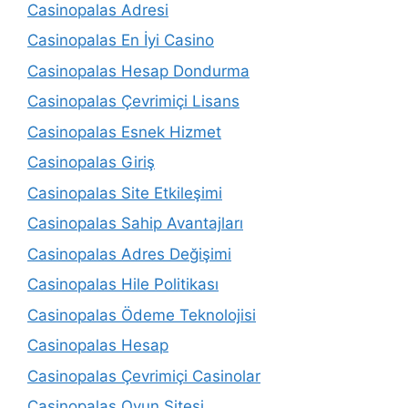
Casinopalas Adresi
Casinopalas En İyi Casino
Casinopalas Hesap Dondurma
Casinopalas Çevrimiçi Lisans
Casinopalas Esnek Hizmet
Casinopalas Giriş
Casinopalas Site Etkileşimi
Casinopalas Sahip Avantajları
Casinopalas Adres Değişimi
Casinopalas Hile Politikası
Casinopalas Ödeme Teknolojisi
Casinopalas Hesap
Casinopalas Çevrimiçi Casinolar
Casinopalas Oyun Sitesi