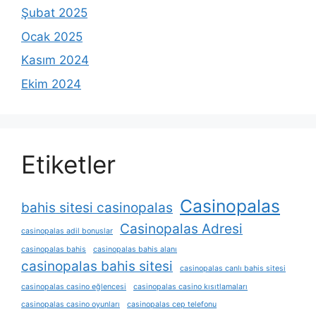
Şubat 2025
Ocak 2025
Kasım 2024
Ekim 2024
Etiketler
Casinopalas
bahis sitesi casinopalas
Casinopalas Adresi
casinopalas adil bonuslar
casinopalas bahis
casinopalas bahis alanı
casinopalas bahis sitesi
casinopalas canlı bahis sitesi
casinopalas casino eğlencesi
casinopalas casino kısıtlamaları
casinopalas casino oyunları
casinopalas cep telefonu