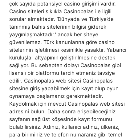
çok sayıda potansiyel casino girişimi vardır.
Casino siteleri sıklıkla Casinopalas ile ilgili
sorular almaktadır. ‘Dünyada ve Türkiye’de
tanınmış bahis sitelerinin bilgisi giderek
yaygınlaşmaktadır.’ ancak her siteye
güvenilemez. Türk kanunlarına göre casino
sitelerinin işletilmesi kesinlikle yasaktır. Yabancı
kuruluşlar altyapının geliştirilmesine destek
sağlıyor. Bu sebepten dolayı Casinopalas gibi
lisanslı bir platformu tercih etmeniz tavsiye
edilir. Casinopalas web sitesi Casinopalas
sitesine giriş yapabilmek için kayıt olup oyun
oynamaya başlamanız gerekmektedir.
Kaydolmak için mevcut Casinopalas web sitesi
adresini bulun. Daha sonra erişebileceğiniz
sayfanın sağ üst köşesinde kayıt formunu
bulabilirsiniz. Adınız, kullanıcı adınız, ülkeniz,
para biriminiz ve telefon numaranız gibi temel