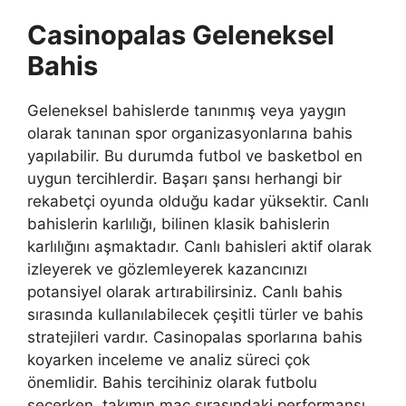
Casinopalas Geleneksel
Bahis
Geleneksel bahislerde tanınmış veya yaygın
olarak tanınan spor organizasyonlarına bahis
yapılabilir. Bu durumda futbol ve basketbol en
uygun tercihlerdir. Başarı şansı herhangi bir
rekabetçi oyunda olduğu kadar yüksektir. Canlı
bahislerin karlılığı, bilinen klasik bahislerin
karlılığını aşmaktadır. Canlı bahisleri aktif olarak
izleyerek ve gözlemleyerek kazancınızı
potansiyel olarak artırabilirsiniz. Canlı bahis
sırasında kullanılabilecek çeşitli türler ve bahis
stratejileri vardır. Casinopalas sporlarına bahis
koyarken inceleme ve analiz süreci çok
önemlidir. Bahis tercihiniz olarak futbolu
seçerken, takımın maç sırasındaki performansı,