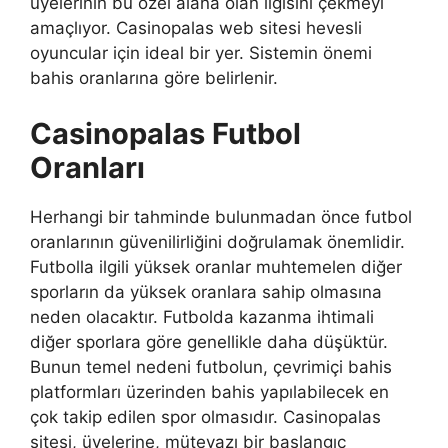
üyelerinin bu özel alana olan ilgisini çekmeyi
amaçlıyor. Casinopalas web sitesi hevesli
oyuncular için ideal bir yer. Sistemin önemi
bahis oranlarına göre belirlenir.
Casinopalas Futbol
Oranları
Herhangi bir tahminde bulunmadan önce futbol
oranlarının güvenilirliğini doğrulamak önemlidir.
Futbolla ilgili yüksek oranlar muhtemelen diğer
sporların da yüksek oranlara sahip olmasına
neden olacaktır. Futbolda kazanma ihtimali
diğer sporlara göre genellikle daha düşüktür.
Bunun temel nedeni futbolun, çevrimiçi bahis
platformları üzerinden bahis yapılabilecek en
çok takip edilen spor olmasıdır. Casinopalas
sitesi, üyelerine, mütevazı bir başlangıç ​​