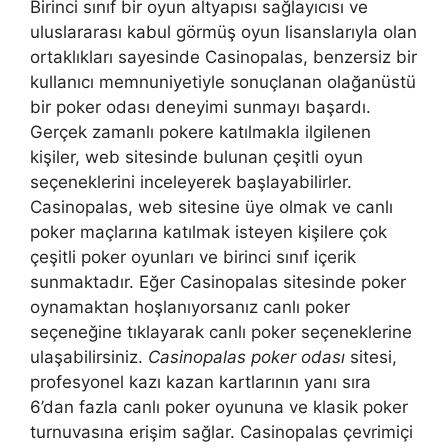
Birinci sınıf bir oyun altyapısı sağlayıcısı ve
uluslararası kabul görmüş oyun lisanslarıyla olan
ortaklıkları sayesinde Casinopalas, benzersiz bir
kullanıcı memnuniyetiyle sonuçlanan olağanüstü
bir poker odası deneyimi sunmayı başardı.
Gerçek zamanlı pokere katılmakla ilgilenen
kişiler, web sitesinde bulunan çeşitli oyun
seçeneklerini inceleyerek başlayabilirler.
Casinopalas, web sitesine üye olmak ve canlı
poker maçlarına katılmak isteyen kişilere çok
çeşitli poker oyunları ve birinci sınıf içerik
sunmaktadır. Eğer Casinopalas sitesinde poker
oynamaktan hoşlanıyorsanız canlı poker
seçeneğine tıklayarak canlı poker seçeneklerine
ulaşabilirsiniz.
Casinopalas poker odası
sitesi,
profesyonel kazı kazan kartlarının yanı sıra
6’dan fazla canlı poker oyununa ve klasik poker
turnuvasına erişim sağlar. Casinopalas çevrimiçi