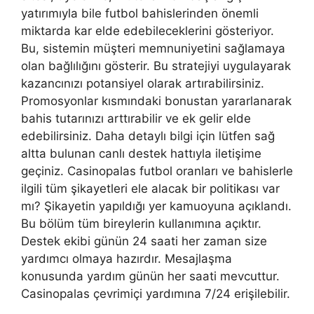
yatırımıyla bile futbol bahislerinden önemli
miktarda kar elde edebileceklerini gösteriyor.
Bu, sistemin müşteri memnuniyetini sağlamaya
olan bağlılığını gösterir. Bu stratejiyi uygulayarak
kazancınızı potansiyel olarak artırabilirsiniz.
Promosyonlar kısmındaki bonustan yararlanarak
bahis tutarınızı arttırabilir ve ek gelir elde
edebilirsiniz. Daha detaylı bilgi için lütfen sağ
altta bulunan canlı destek hattıyla iletişime
geçiniz. Casinopalas futbol oranları ve bahislerle
ilgili tüm şikayetleri ele alacak bir politikası var
mı? Şikayetin yapıldığı yer kamuoyuna açıklandı.
Bu bölüm tüm bireylerin kullanımına açıktır.
Destek ekibi günün 24 saati her zaman size
yardımcı olmaya hazırdır. Mesajlaşma
konusunda yardım günün her saati mevcuttur.
Casinopalas çevrimiçi yardımına 7/24 erişilebilir.