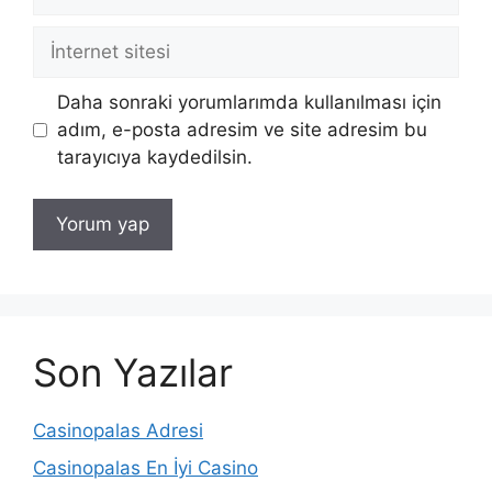
posta
İnternet
sitesi
Daha sonraki yorumlarımda kullanılması için
adım, e-posta adresim ve site adresim bu
tarayıcıya kaydedilsin.
Son Yazılar
Casinopalas Adresi
Casinopalas En İyi Casino