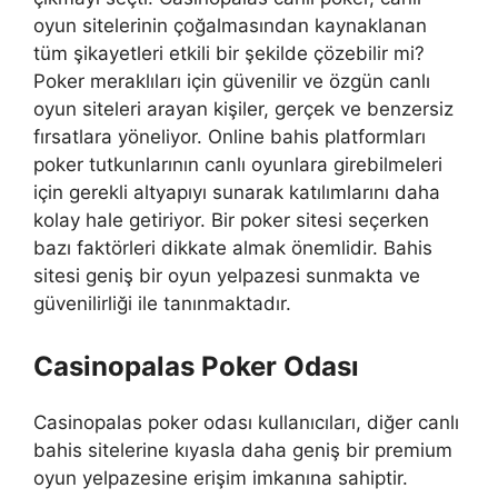
oyun sitelerinin çoğalmasından kaynaklanan
tüm şikayetleri etkili bir şekilde çözebilir mi?
Poker meraklıları için güvenilir ve özgün canlı
oyun siteleri arayan kişiler, gerçek ve benzersiz
fırsatlara yöneliyor. Online bahis platformları
poker tutkunlarının canlı oyunlara girebilmeleri
için gerekli altyapıyı sunarak katılımlarını daha
kolay hale getiriyor. Bir poker sitesi seçerken
bazı faktörleri dikkate almak önemlidir. Bahis
sitesi geniş bir oyun yelpazesi sunmakta ve
güvenilirliği ile tanınmaktadır.
Casinopalas Poker Odası
Casinopalas poker odası kullanıcıları, diğer canlı
bahis sitelerine kıyasla daha geniş bir premium
oyun yelpazesine erişim imkanına sahiptir.