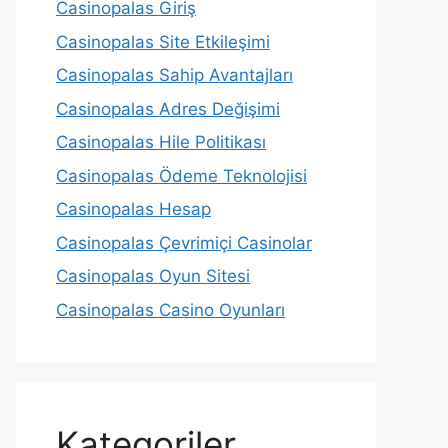
Casinopalas Giriş
Casinopalas Site Etkileşimi
Casinopalas Sahip Avantajları
Casinopalas Adres Değişimi
Casinopalas Hile Politikası
Casinopalas Ödeme Teknolojisi
Casinopalas Hesap
Casinopalas Çevrimiçi Casinolar
Casinopalas Oyun Sitesi
Casinopalas Casino Oyunları
Kategoriler