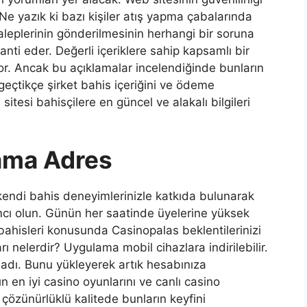
e yazık ki bazı kişiler atış yapma çabalarında
taleplerinin gönderilmesinin herhangi bir soruna
ti eder. Değerli içeriklere sahip kapsamlı bir
r. Ancak bu açıklamalar incelendiğinde bunların
r geçtikçe şirket bahis içeriğini ve ödeme
sitesi bahisçilere en güncel ve alakalı bilgileri
ama Adres
kendi bahis deneyimlerinizle katkıda bulunarak
mcı olun. Günün her saatinde üyelerine yüksek
bahisleri konusunda Casinopalas beklentilerinizi
rı nelerdir? Uygulama mobil cihazlara indirilebilir.
ladı. Bunu yükleyerek artık hesabınıza
ın en iyi casino oyunlarını ve canlı casino
 çözünürlüklü kalitede bunların keyfini