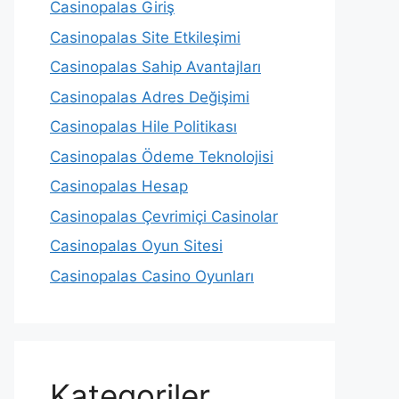
Casinopalas Giriş
Casinopalas Site Etkileşimi
Casinopalas Sahip Avantajları
Casinopalas Adres Değişimi
Casinopalas Hile Politikası
Casinopalas Ödeme Teknolojisi
Casinopalas Hesap
Casinopalas Çevrimiçi Casinolar
Casinopalas Oyun Sitesi
Casinopalas Casino Oyunları
Kategoriler