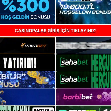
CASINOPALAS GİRİŞ İÇİN TIKLAYINIZ!