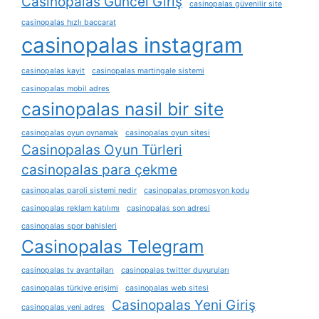
Casinopalas Güncel Giriş
casinopalas güvenilir site
casinopalas hızlı baccarat
casinopalas instagram
casinopalas kayit
casinopalas martingale sistemi
casinopalas mobil adres
casinopalas nasil bir site
casinopalas oyun oynamak
casinopalas oyun sitesi
Casinopalas Oyun Türleri
casinopalas para çekme
casinopalas paroli sistemi nedir
casinopalas promosyon kodu
casinopalas reklam katılımı
casinopalas son adresi
casinopalas spor bahisleri
Casinopalas Telegram
casinopalas tv avantajları
casinopalas twitter duyuruları
casinopalas türkiye erişimi
casinopalas web sitesi
Casinopalas Yeni Giriş
casinopalas yeni adres