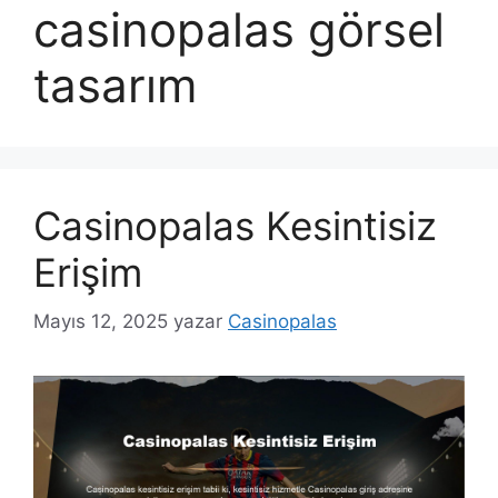
casinopalas görsel
tasarım
Casinopalas Kesintisiz
Erişim
Mayıs 12, 2025
yazar
Casinopalas