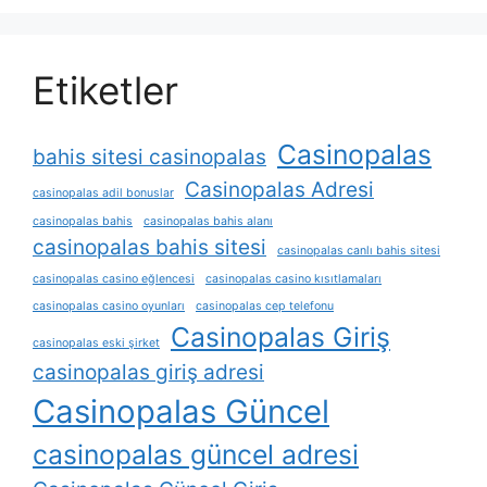
Etiketler
Casinopalas
bahis sitesi casinopalas
Casinopalas Adresi
casinopalas adil bonuslar
casinopalas bahis
casinopalas bahis alanı
casinopalas bahis sitesi
casinopalas canlı bahis sitesi
casinopalas casino eğlencesi
casinopalas casino kısıtlamaları
casinopalas casino oyunları
casinopalas cep telefonu
Casinopalas Giriş
casinopalas eski şirket
casinopalas giriş adresi
Casinopalas Güncel
casinopalas güncel adresi