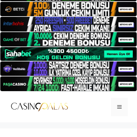
İçeriğe
atla
Menü