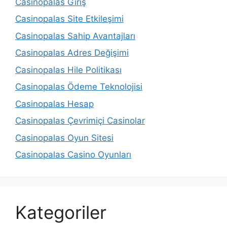
Casinopalas Giriş
Casinopalas Site Etkileşimi
Casinopalas Sahip Avantajları
Casinopalas Adres Değişimi
Casinopalas Hile Politikası
Casinopalas Ödeme Teknolojisi
Casinopalas Hesap
Casinopalas Çevrimiçi Casinolar
Casinopalas Oyun Sitesi
Casinopalas Casino Oyunları
Kategoriler