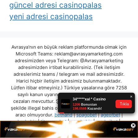
güncel adresi casinopalas
yeni adresi casinopalas
Avrasya'nın en büyük reklam platformunda olmak için
Microsoft Teams:
reklam@avrasyamarketing.com
adresimizden veya Telegram: @Avrasyamarketing
adresimizden irtibat kurabilirsiniz. (Tek iletişim
adreslerimiz teams / telegram ve mail adresimizdir.
Harici hiçbir iletişim adresimiz bulunmamaktadır.
Lütfen itibar etmeyiniz.) Türkiye yasalarına göre 7258
sayılı kanun uyarınca yasa dışı bahis oynamanın
cezaları mevcuttur. Şu an bulunduğunuz site hiç bir
şekilde illegal bahis oyunları oynatmıyor ve oynamaya
aracı olmuyordur.
bethand
|
spagobet
|
ageofbet
|
herbahis
|
titanyumbet
|
asyabahis
|
markajbet
|
×
yaltabet