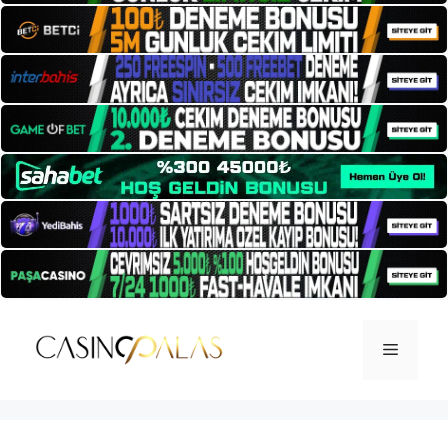
İçeriğe
atla
Menü