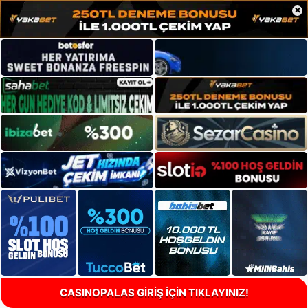
×
CASINOPALAS GİRİŞ İÇİN TIKLAYINIZ!