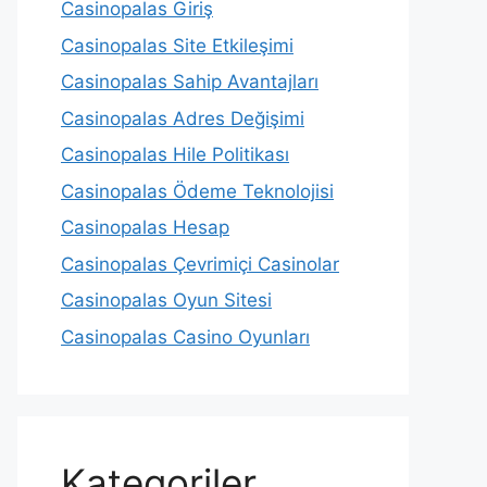
Casinopalas Giriş
Casinopalas Site Etkileşimi
Casinopalas Sahip Avantajları
Casinopalas Adres Değişimi
Casinopalas Hile Politikası
Casinopalas Ödeme Teknolojisi
Casinopalas Hesap
Casinopalas Çevrimiçi Casinolar
Casinopalas Oyun Sitesi
Casinopalas Casino Oyunları
Kategoriler