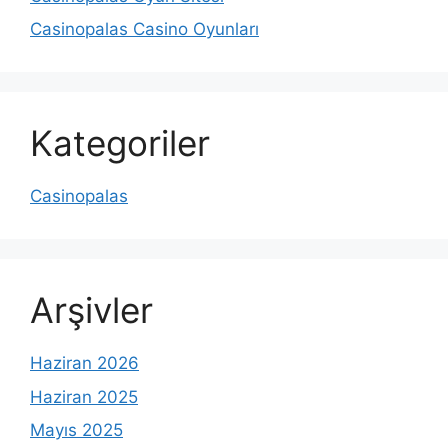
Casinopalas Casino Oyunları
Kategoriler
Casinopalas
Arşivler
Haziran 2026
Haziran 2025
Mayıs 2025