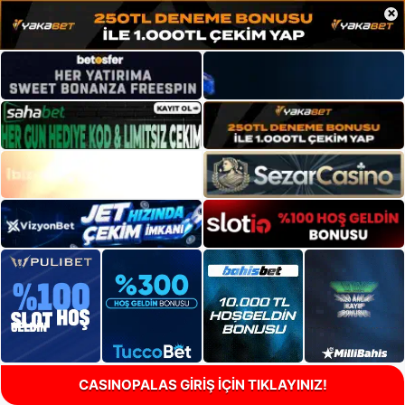
×
CASINOPALAS GİRİŞ İÇİN TIKLAYINIZ!