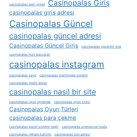
Casinopalas Giriş
casinopalas eski şirket
casinopalas giriş adresi
Casinopalas Güncel
casinopalas güncel adresi
Casinopalas Güncel Giriş
casinopalas güvenilir site
casinopalas hızlı baccarat
casinopalas instagram
casinopalas kayit
casinopalas martingale sistemi
casinopalas mobil adres
casinopalas nasil bir site
casinopalas oyun oynamak
casinopalas oyun sitesi
Casinopalas Oyun Türleri
casinopalas para çekme
casinopalas paroli sistemi nedir
casinopalas promosyon kodu
casinopalas reklam katılımı
casinopalas son adresi