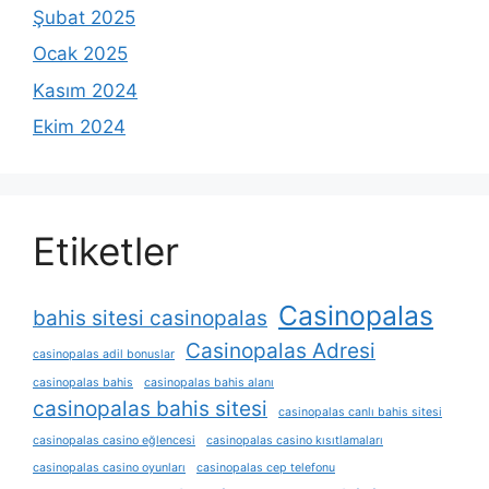
Şubat 2025
Ocak 2025
Kasım 2024
Ekim 2024
Etiketler
Casinopalas
bahis sitesi casinopalas
Casinopalas Adresi
casinopalas adil bonuslar
casinopalas bahis
casinopalas bahis alanı
casinopalas bahis sitesi
casinopalas canlı bahis sitesi
casinopalas casino eğlencesi
casinopalas casino kısıtlamaları
casinopalas casino oyunları
casinopalas cep telefonu