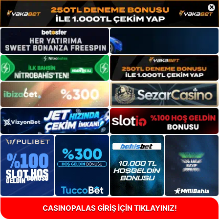
×
CASINOPALAS GİRİŞ İÇİN TIKLAYINIZ!