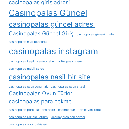
casinopalas giriş adresi
Casinopalas Güncel
casinopalas güncel adresi
Casinopalas Güncel Giriş
casinopalas güvenilir site
casinopalas hızlı baccarat
casinopalas instagram
casinopalas kayit
casinopalas martingale sistemi
casinopalas mobil adres
casinopalas nasil bir site
casinopalas oyun oynamak
casinopalas oyun sitesi
Casinopalas Oyun Türleri
casinopalas para çekme
casinopalas paroli sistemi nedir
casinopalas promosyon kodu
casinopalas reklam katılımı
casinopalas son adresi
casinopalas spor bahisleri