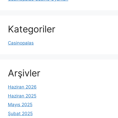
Kategoriler
Casinopalas
Arşivler
Haziran 2026
Haziran 2025
Mayıs 2025
Şubat 2025