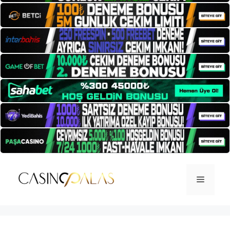
İçeriğe
atla
Menü