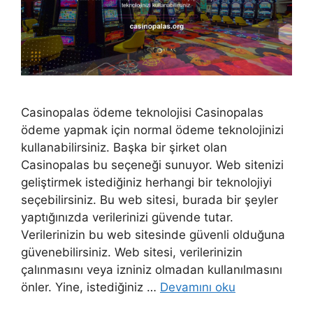
Casinopalas ödeme teknolojisi Casinopalas
ödeme yapmak için normal ödeme teknolojinizi
kullanabilirsiniz. Başka bir şirket olan
Casinopalas bu seçeneği sunuyor. Web sitenizi
geliştirmek istediğiniz herhangi bir teknolojiyi
seçebilirsiniz. Bu web sitesi, burada bir şeyler
yaptığınızda verilerinizi güvende tutar.
Verilerinizin bu web sitesinde güvenli olduğuna
güvenebilirsiniz. Web sitesi, verilerinizin
çalınmasını veya izniniz olmadan kullanılmasını
önler. Yine, istediğiniz …
Devamını oku