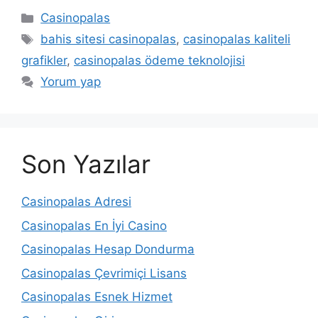
Kategoriler
Casinopalas
Etiketler
bahis sitesi casinopalas
,
casinopalas kaliteli
grafikler
,
casinopalas ödeme teknolojisi
Yorum yap
Son Yazılar
Casinopalas Adresi
Casinopalas En İyi Casino
Casinopalas Hesap Dondurma
Casinopalas Çevrimiçi Lisans
Casinopalas Esnek Hizmet