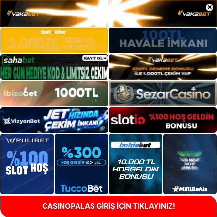
×
CASINOPALAS GİRİŞ İÇİN TIKLAYINIZ!