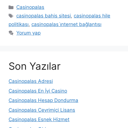
Kategoriler
Casinopalas
Etiketler
casinopalas bahis sitesi
,
casinopalas hile
politikası
,
casinopalas i̇nternet bağlantısı
Yorum yap
Son Yazılar
Casinopalas Adresi
Casinopalas En İyi Casino
Casinopalas Hesap Dondurma
Casinopalas Çevrimiçi Lisans
Casinopalas Esnek Hizmet