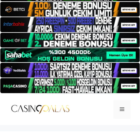
İçeriğe
atla
Menü