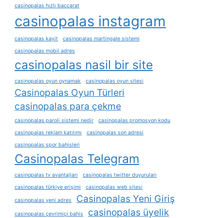
casinopalas hızlı baccarat
casinopalas instagram
casinopalas kayit
casinopalas martingale sistemi
casinopalas mobil adres
casinopalas nasil bir site
casinopalas oyun oynamak
casinopalas oyun sitesi
Casinopalas Oyun Türleri
casinopalas para çekme
casinopalas paroli sistemi nedir
casinopalas promosyon kodu
casinopalas reklam katılımı
casinopalas son adresi
casinopalas spor bahisleri
Casinopalas Telegram
casinopalas tv avantajları
casinopalas twitter duyuruları
casinopalas türkiye erişimi
casinopalas web sitesi
Casinopalas Yeni Giriş
casinopalas yeni adres
casinopalas üyelik
casinopalas çevrimiçi bahis