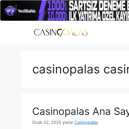
İçeriğe
atla
casinopalas casin
Casinopalas Ana Sa
Ocak 22, 2025
yazar
Casinopalas