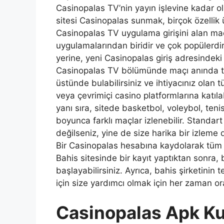
Casinopalas TV’nin yayın işlevine kadar olu
sitesi Casinopalas sunmak, birçok özellik 
Casinopalas TV uygulama girişini alan ma
uygulamalarından biridir ve çok popülerdi
yerine, yeni Casinopalas giriş adresindeki
Casinopalas TV bölümünde maçı anında t
üstünde bulabilirsiniz ve ihtiyacınız olan 
veya çevrimiçi casino platformlarına katılab
yanı sıra, sitede basketbol, voleybol, teni
boyunca farklı maçlar izlenebilir. Standa
değilseniz, yine de size harika bir izlem
Bir Casinopalas hesabına kaydolarak tüm bu
Bahis sitesinde bir kayıt yaptıktan sonr
başlayabilirsiniz. Ayrıca, bahis şirketinin 
için size yardımcı olmak için her zaman or
Casinopalas Apk Ku