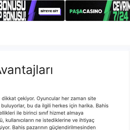
vantajları
 dikkat çekiyor. Oyuncular her zaman site
uluyorlar, bu da ilgili herkes için harika. Bahis
ikleri ile birinci sınıf hizmet almaya
, kullanıcıların ne istediklerine ve ihtiyaç
iyor. Bahis pazarının güçlendirilmesinden