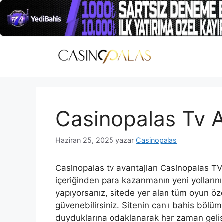
İçeriğe
atla
Casinopalas Tv A
Haziran 25, 2025
yazar
Casinopalas
Casinopalas tv avantajları Casinopalas TV
içeriğinden para kazanmanın yeni yollarını b
yapıyorsanız, sitede yer alan tüm oyun özell
güvenebilirsiniz. Sitenin canlı bahis bölümü
duyduklarına odaklanarak her zaman geliş