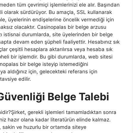
meden tüm çevrimiçi işlemlerinizi ele alır. Başından
kli olarak sürdürüyor. Bu amaçla, SSL kullanarak
enle, üyelerinin endişelerine öncelik vermediği için
aksız olacaktır. Casinopalas bir belge arzusu
 istisnai durumlarda, site üyelerinden bir belge
sapta devam eden şüpheli faaliyettir. Hesabınız sık
çlar çeşitli hesaplara aktarılırsa veya hesaba sık
pheli bir işlemdir. Bu gibi durumlarda, web sitesi
inopalas bir belge isteyip istemediğini
a aldığınız için, gelecekteki referans için
tavsiye edilir.
üvenliği Belge Talebi
ir?Şirket, gerekli işlemleri tamamladıktan sonra
iniz hazır olana kadar literatürün elinde kalmaz.
n, sakin ve huzurlu bir ortamda siteye