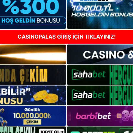
CASINOPALAS GİRİŞ İÇİN TIKLAYINIZ!