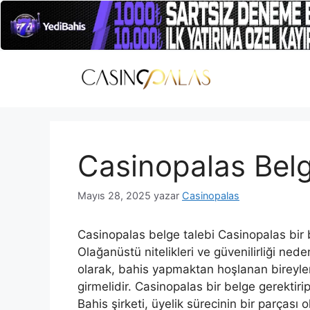
İçeriğe
atla
Casinopalas Belg
Mayıs 28, 2025
yazar
Casinopalas
Casinopalas belge talebi Casinopalas bir b
Olağanüstü nitelikleri ve güvenilirliği ned
olarak, bahis yapmaktan hoşlanan bireyler
girmelidir. Casinopalas bir belge gerekti
Bahis şirketi, üyelik sürecinin bir parçası